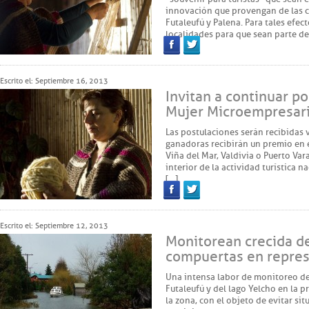
innovación que provengan de las 
Futaleufú y Palena. Para tales efec
localidades para que sean parte d
Facebook
Twitter
Escrito el: Septiembre 16, 2013
Invitan a continuar p
Mujer Microempresaria
Las postulaciones serán recibidas v
ganadoras recibirán un premio en 
Viña del Mar, Valdivia o Puerto Vara
interior de la actividad turística n
[…]
Facebook
Twitter
Escrito el: Septiembre 12, 2013
Monitorean crecida de
compuertas en repres
Una intensa labor de monitoreo del
Futaleufú y del lago Yelcho en la p
la zona, con el objeto de evitar si