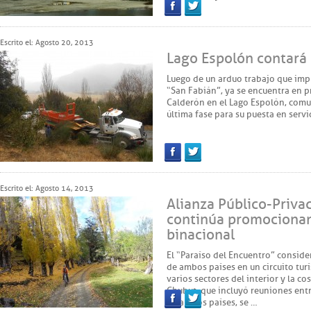
Facebook
Twitter
Escrito el: Agosto 20, 2013
Lago Espolón contará
Luego de un arduo trabajo que impli
“San Fabián”, ya se encuentra en p
Calderón en el Lago Espolón, comun
última fase para su puesta en servi
Facebook
Twitter
Escrito el: Agosto 14, 2013
Alianza Público-Priva
continúa promocionand
binacional
El “Paraíso del Encuentro” conside
de ambos países en un circuito tur
varios sectores del interior y la co
Chubut, que incluyó reuniones entr
de ambos países, se …