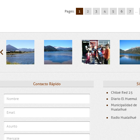
Pages:
1
2
3
4
5
6
7
...
Contacto Rápido
Si
Chiloé Red 25
Diario El Huemul
Municipalidad de
Hualaihué
Radio Hualaihué