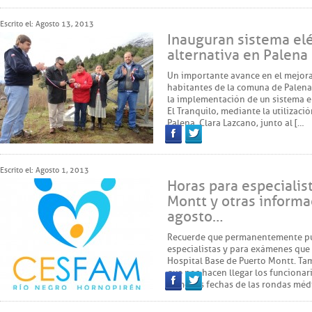
Facebook
Twitter
Escrito el: Agosto 13, 2013
Inauguran sistema elé
alternativa en Palena
Un importante avance en el mejora
habitantes de la comuna de Palena 
la implementación de un sistema el
El Tranquilo, mediante la utilizac
Palena, Clara Lazcano, junto al […
Facebook
Twitter
Escrito el: Agosto 1, 2013
Horas para especialis
Montt y otras inform
agosto…
Recuerde que permanentemente pub
especialistas y para exámenes que
Hospital Base de Puerto Montt. T
que nos hacen llegar los funciona
como las fechas de las rondas méd
Facebook
Twitter