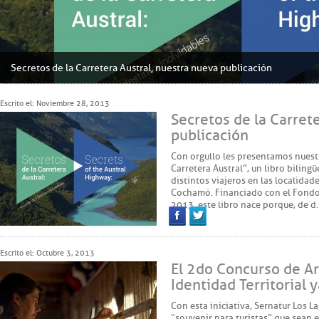
Secretos de la Carretera Austral, nuestra nueva publicación
Escrito el: Noviembre 28, 2013
Secretos de la Carret
publicación
Con orgullo les presentamos nuestr
Carretera Austral”, un libro biling
distintos viajeros en las localidad
Cochamó. Financiado con el Fond
2013, este libro nace porque, de d
Facebook
Twitter
Escrito el: Octubre 3, 2013
El 2do Concurso de Ar
Identidad Territorial 
Con esta iniciativa, Sernatur Los L
“souvenir para turistas” que sean 