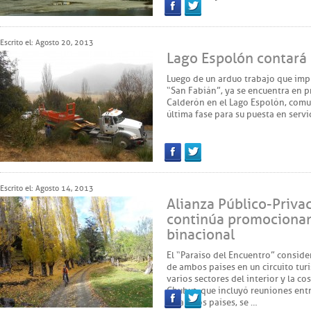
Facebook
Twitter
Escrito el: Agosto 20, 2013
Lago Espolón contará
Luego de un arduo trabajo que impli
“San Fabián”, ya se encuentra en p
Calderón en el Lago Espolón, comun
última fase para su puesta en servi
Facebook
Twitter
Escrito el: Agosto 14, 2013
Alianza Público-Priva
continúa promocionand
binacional
El “Paraíso del Encuentro” conside
de ambos países en un circuito tur
varios sectores del interior y la co
Chubut, que incluyó reuniones entr
de ambos países, se …