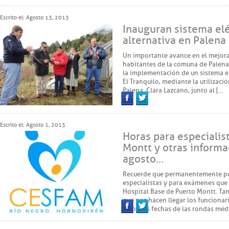
Facebook
Twitter
Escrito el: Agosto 13, 2013
Inauguran sistema elé
alternativa en Palena
Un importante avance en el mejora
habitantes de la comuna de Palena 
la implementación de un sistema el
El Tranquilo, mediante la utilizac
Palena, Clara Lazcano, junto al […
Facebook
Twitter
Escrito el: Agosto 1, 2013
Horas para especialis
Montt y otras inform
agosto…
Recuerde que permanentemente pub
especialistas y para exámenes que
Hospital Base de Puerto Montt. T
que nos hacen llegar los funciona
como las fechas de las rondas méd
Facebook
Twitter