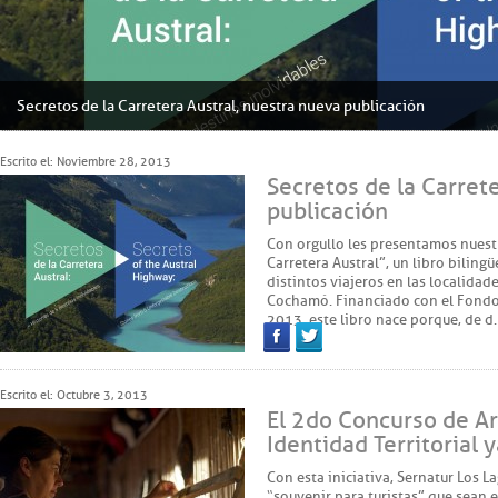
Secretos de la Carretera Austral, nuestra nueva publicación
Escrito el: Noviembre 28, 2013
Secretos de la Carret
publicación
Con orgullo les presentamos nuestr
Carretera Austral”, un libro biling
distintos viajeros en las localidad
Cochamó. Financiado con el Fond
2013, este libro nace porque, de d
Facebook
Twitter
Escrito el: Octubre 3, 2013
El 2do Concurso de Ar
Identidad Territorial 
Con esta iniciativa, Sernatur Los L
“souvenir para turistas” que sean 