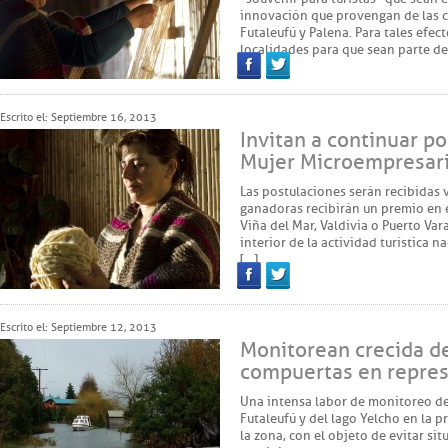
innovación que provengan de las 
Futaleufú y Palena. Para tales efec
localidades para que sean parte d
Facebook
Twitter
Escrito el: Septiembre 16, 2013
Invitan a continuar p
Mujer Microempresaria
Las postulaciones serán recibidas v
ganadoras recibirán un premio en 
Viña del Mar, Valdivia o Puerto Vara
interior de la actividad turística n
[…]
Facebook
Twitter
Escrito el: Septiembre 12, 2013
Monitorean crecida de
compuertas en repres
Una intensa labor de monitoreo del
Futaleufú y del lago Yelcho en la p
la zona, con el objeto de evitar si