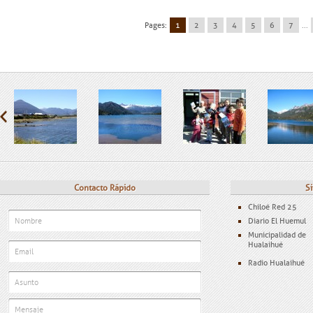
Pages:
1
2
3
4
5
6
7
...
Contacto Rápido
Si
Chiloé Red 25
Diario El Huemul
Municipalidad de
Hualaihué
Radio Hualaihué