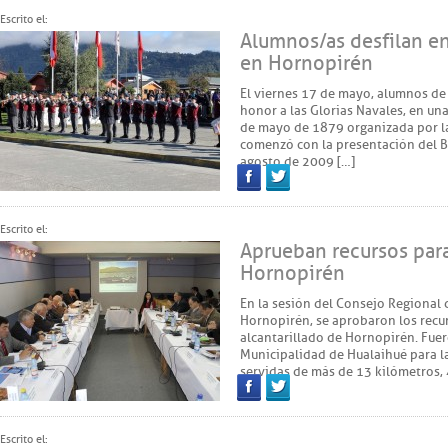
Escrito el:
Alumnos/as desfilan en
en Hornopirén
El viernes 17 de mayo, alumnos de
honor a las Glorias Navales, en u
de mayo de 1879 organizada por la 
comenzó con la presentación del Ba
agosto de 2009 […]
Facebook
Twitter
Escrito el:
Aprueban recursos para 
Hornopirén
En la sesión del Consejo Regional d
Hornopirén, se aprobaron los recur
alcantarillado de Hornopirén. Fuer
Municipalidad de Hualaihué para la
servidas de más de 13 kilómetros,
Facebook
Twitter
Escrito el: