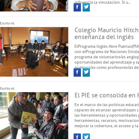
influencia la vinculación. Si u…
Facebook
Twitter
Escrito el:
Colegio Mauricio Hitch
enseñanza del inglés
El Programa Inglés Abre Puertas (PI
con el Programa de Naciones Unidas
programa de voluntarios/as anglop
oportunidades del aprendizaje y la
alumnos/as como profesores/as de 
Facebook
Twitter
Escrito el:
El PIE se consolida en
En el marco de las políticas educat
capaces de alcanzar aprendizajes c
las herramientas y oportunidades p
herramientas, recursos, motivacio
mejorar la cobertura, el acceso y la