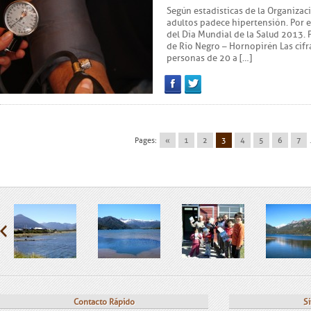
Según estadísticas de la Organizac
adultos padece hipertensión. Por e
del Día Mundial de la Salud 2013.
de Río Negro – Hornopirén Las cif
personas de 20 a […]
Facebook
Twitter
Pages:
«
1
2
3
4
5
6
7
Contacto Rápido
Si