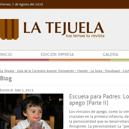
Viernes, 7 de Agosto del 2026
INICIO
EDICIÓN IMPRESA
GALERÍA
La Tejuela - Guía de la Carretera Austral: Hornopirén - Chaitén - La Junta - Puyuhuapi - Co
Blog
Escrito el: Julio 1, 2013
Escuela para Padres: Lo
apego (Parte II)
Los vínculos de apego, como lo vi
cruciales en la primera infancia,
la personalidad que se desarrollará
Antupirén. La personalidad: La “p