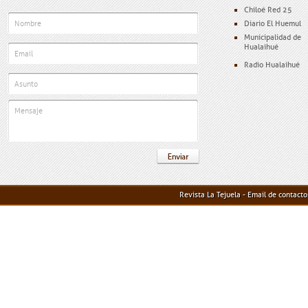
Chiloé Red 25
Diario El Huemul
Municipalidad de
Hualaihué
Radio Hualaihué
Revista La Tejuela - Email de contact