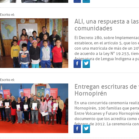
Facebook
Twitter
Escrito el:
ALI, una respuesta a l
comunidades
El Decreto 280, sobre Implementaci
establece, en el artículo 5, que l
con una matrícula de más de un 2
de acuerdo a la Ley N° 19.253, tie
Asignatura de Lengua Indígena a p
Facebook
Twitter
Escrito el:
Entregan escrituras de
Hornopirén
En una concurrida ceremonia reali
Hornopirén, 100 familias que pert
Entre Volcanes y Futuro Hornopirén 
documento que los acredita como 
febrero de 2012. La ceremonia con
Facebook
Twitter