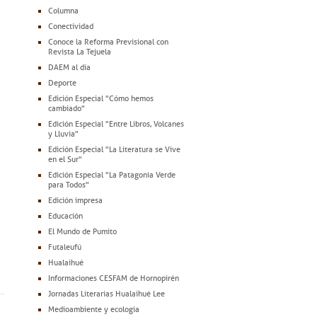
Columna
Conectividad
Conoce la Reforma Previsional con
Revista La Tejuela
DAEM al día
Deporte
Edición Especial "Cómo hemos
cambiado"
Edición Especial "Entre Libros, Volcanes
y Lluvia"
Edición Especial "La Literatura se Vive
en el Sur"
Edición Especial "La Patagonia Verde
para Todos"
Edición impresa
Educación
El Mundo de Pumito
Futaleufú
Hualaihué
Informaciones CESFAM de Hornopirén
Jornadas Literarias Hualaihué Lee
Medioambiente y ecología