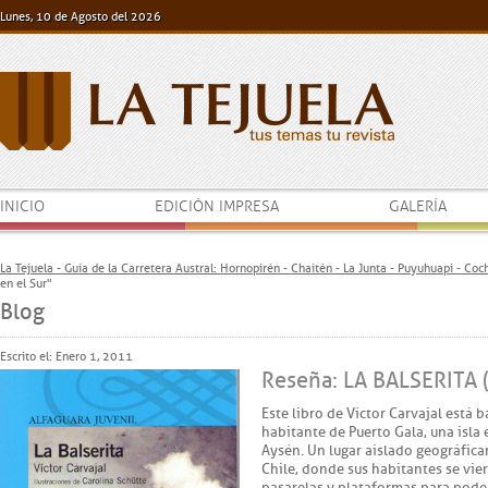
Lunes, 10 de Agosto del 2026
INICIO
EDICIÓN IMPRESA
GALERÍA
La Tejuela - Guía de la Carretera Austral: Hornopirén - Chaitén - La Junta - Puyuhuapi - Co
en el Sur"
Blog
Escrito el: Enero 1, 2011
Reseña: LA BALSERITA (
Este libro de Víctor Carvajal está 
habitante de Puerto Gala, una isla
Aysén. Un lugar aislado geográfic
Chile, donde sus habitantes se vie
pasarelas y plataformas para pod