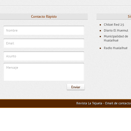
Contacto Rápido
Si
Chiloé Red 25
Diario El Huemul
Municipalidad de
Hualaihué
Radio Hualaihué
Revista La Tejuela - Email de contact