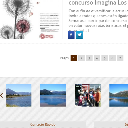
concurso Imagina Los
Con el fin de diversificar la actual
invita a todos quienes estén ligado
Sernatur, a participar del concurso
en valor nuevas rutas turísticas, el
zona. Se […]
Facebook
Twitter
Pages:
1
2
3
4
5
6
7
...
Contacto Rápido
Si