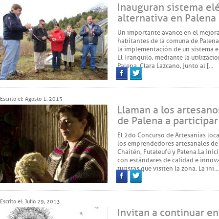
Inauguran sistema elé
alternativa en Palena
Un importante avance en el mejora
habitantes de la comuna de Palena 
la implementación de un sistema el
El Tranquilo, mediante la utilizac
Palena, Clara Lazcano, junto al […
Facebook
Twitter
Escrito el: Agosto 1, 2013
Llaman a los artesano
de Palena a participa
El 2do Concurso de Artesanías local
los emprendedores artesanales de
Chaitén, Futaleufú y Palena. La ini
con estándares de calidad e innova
turistas que visiten la zona. La ini…
Facebook
Twitter
Escrito el: Julio 29, 2013
Invitan a continuar e