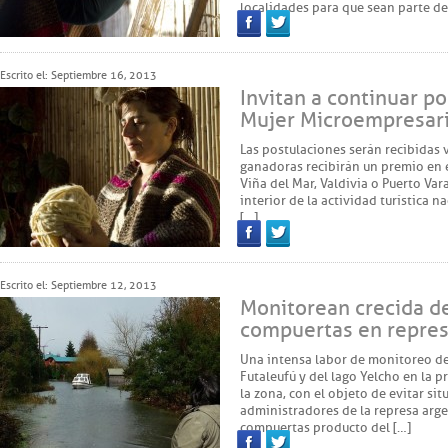
localidades para que sean parte d
Facebook
Twitter
Escrito el: Septiembre 16, 2013
Invitan a continuar p
Mujer Microempresaria
Las postulaciones serán recibidas v
ganadoras recibirán un premio en 
Viña del Mar, Valdivia o Puerto Vara
interior de la actividad turística n
[…]
Facebook
Twitter
Escrito el: Septiembre 12, 2013
Monitorean crecida de
compuertas en repres
Una intensa labor de monitoreo del
Futaleufú y del lago Yelcho en la p
la zona, con el objeto de evitar si
administradores de la represa arge
compuertas producto del […]