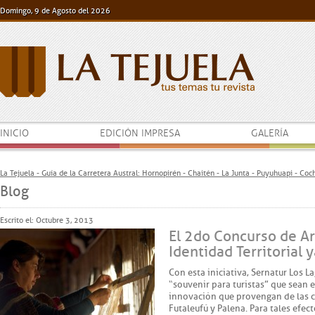
Domingo, 9 de Agosto del 2026
INICIO
EDICIÓN IMPRESA
GALERÍA
La Tejuela - Guía de la Carretera Austral: Hornopirén - Chaitén - La Junta - Puyuhuapi - Co
Blog
Escrito el: Octubre 3, 2013
El 2do Concurso de Ar
Identidad Territorial 
Con esta iniciativa, Sernatur Los L
“souvenir para turistas” que sean 
innovación que provengan de las 
Futaleufú y Palena. Para tales efec