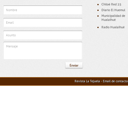
Chiloé Red 25
Diario El Huemul
Municipalidad de
Hualaihué
Radio Hualaihué
Revista La Tejuela - Email de contact