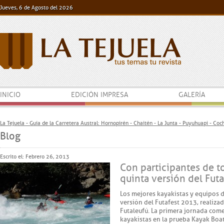
Jueves, 6 de Agosto del 2026
INICIO
EDICIÓN IMPRESA
GALERÍA
La Tejuela - Guía de la Carretera Austral: Hornopirén - Chaitén - La Junta - Puyuhuapi - Co
Blog
Escrito el: Febrero 26, 2013
Con participantes de t
quinta versión del Fut
Los mejores kayakistas y equipos d
versión del Futafest 2013, realizad
Futaleufú. La primera jornada com
kayakistas en la prueba Kayak Boat