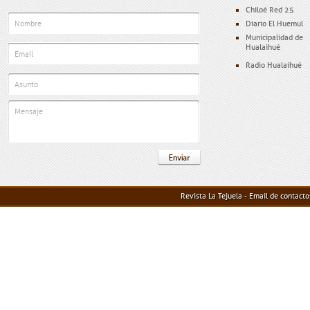
Chiloé Red 25
Diario El Huemul
Municipalidad de
Hualaihué
Radio Hualaihué
Revista La Tejuela - Email de contact