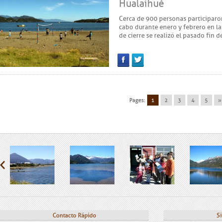
Hualaihué
Cerca de 900 personas participaron 
cabo durante enero y febrero en la
de cierre se realizó el pasado fin
Facebook
Twitter
Pages:
1
2
3
4
5
»
Contacto Rápido
Si