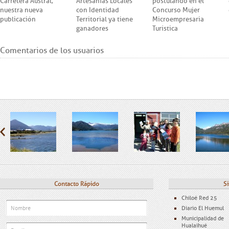
Carretera Austral,
Artesanías Locales
postulando en el
nuestra nueva
con Identidad
Concurso Mujer
publicación
Territorial ya tiene
Microempresaria
ganadores
Turística
Comentarios de los usuarios
Contacto Rápido
Si
Chiloé Red 25
Diario El Huemul
Municipalidad de
Hualaihué