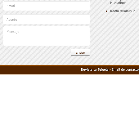
Hualaihué
Radio Hualaihué
Revista La Tejuela - Email de contact