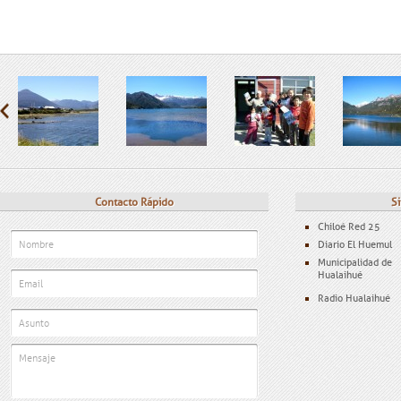
Contacto Rápido
Si
Chiloé Red 25
Diario El Huemul
Municipalidad de
Hualaihué
Radio Hualaihué