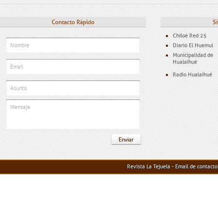
Contacto Rápido
Si
Chiloé Red 25
Diario El Huemul
Municipalidad de
Hualaihué
Radio Hualaihué
Revista La Tejuela - Email de contact