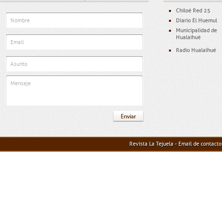
Chiloé Red 25
Diario El Huemul
Municipalidad de
Hualaihué
Radio Hualaihué
Revista La Tejuela - Email de contact