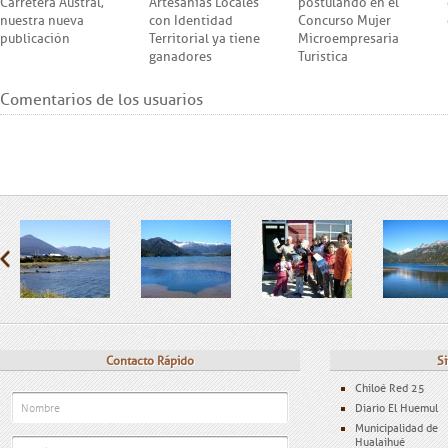
Carretera Austral,
Artesanías Locales
postulando en el
nuestra nueva
con Identidad
Concurso Mujer
publicación
Territorial ya tiene
Microempresaria
ganadores
Turística
Comentarios de los usuarios
Contacto Rápido
Si
Chiloé Red 25
Diario El Huemul
Municipalidad de
Hualaihué