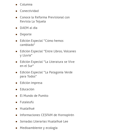
Columna
Conectividad
Conoce la Reforma Previsional con
Revista La Tejuela
DAEM al día
Deporte
Edición Especial "Cómo hemos
cambiado"
Edición Especial "Entre Libros, Volcanes
y Lluvia"
Edición Especial "La Literatura se Vive
en el Sur"
Edición Especial "La Patagonia Verde
para Todos"
Edición impresa
Educación
El Mundo de Pumito
Futaleufú
Hualaihué
Informaciones CESFAM de Hornopirén
Jornadas Literarias Hualaihué Lee
Medioambiente y ecología