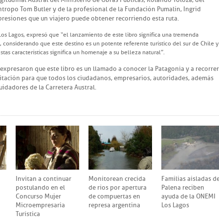
tropo Tom Butler y de la profesional de la Fundación Pumalín, Ingrid
mpresiones que un viajero puede obtener recorriendo esta ruta.
Los Lagos, expresó que “el lanzamiento de este libro significa una tremenda
 considerando que este destino es un potente referente turístico del sur de Chile y
tas características significa un homenaje a su belleza natural”.
expresaron que este libro es un llamado a conocer la Patagonia y a recorrer
vitación para que todos los ciudadanos, empresarios, autoridades, además
uidadores de la Carretera Austral.
Invitan a continuar
Monitorean crecida
Familias aisladas d
postulando en el
de ríos por apertura
Palena reciben
Concurso Mujer
de compuertas en
ayuda de la ONEMI
Microempresaria
represa argentina
Los Lagos
Turística