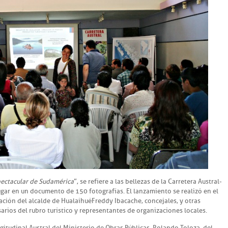
pectacular de Sudamérica
”, se refiere a las bellezas de la Carretera Austral-
gar en un documento de 150 fotografías. El lanzamiento se realizó en el
ación del alcalde de Hualaihué Freddy Ibacache, concejales, y otras
rios del rubro turístico y representantes de organizaciones locales.
itudinal Austral del Ministerio de Obras Públicas, Rolando Toloza, del