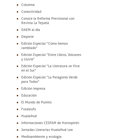
Columna
Conectividad
Conoce la Reforma Previsional con
Revista La Tejuela
DAEM al día
Deporte
Edición Especial "Cómo hemos
cambiado"
Edición Especial "Entre Libros, Volcanes
y Lluvia"
Edición Especial "La Literatura se Vive
en el Sur"
Edición Especial "La Patagonia Verde
para Todos"
Edición impresa
Educación
El Mundo de Pumito
Futaleufú
Hualaihué
Informaciones CESFAM de Hornopirén
Jornadas Literarias Hualaihué Lee
Medioambiente y ecología