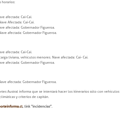
 horarios:
ave afectada: Cai-Cai.
Nave Afectada: Cai-Cai.
 Nave afectada: Gobernador Figueroa.
. Nave afectada: Gobernador Figueroa.
ave afectada: Cai-Cai.
carga liviana, vehículos menores. Nave afectada: Cai- Cai.
 Nave afectada: Gobernador Figueroa.
. Nave afectada: Gobernador Figueroa.
es Austral informa que se intentará hacer los itinerarios sólo con vehículos
imáticas y criterios de capitán.
orteinforma.cl
, link “incidencias”.