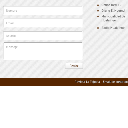
Chiloé Red 25
Diario El Huemul
Municipalidad de
Hualaihué
Radio Hualaihué
Revista La Tejuela - Email de contact