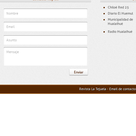
Chiloé Red 25
Diario El Huemul
Municipalidad de
Hualaihué
Radio Hualaihué
Revista La Tejuela - Email de contact