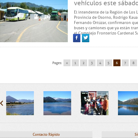
vehículos este sábad
El intendente de la Región de Los 
Provincia de Osorno, Rodrigo Kaua
Fernando Ortúzar, confirmaron que
buses y camiones que ya están tran
el Complejo Fronterizo Cardenal 
Facebook
Twitter
Pages:
«
1
2
3
4
5
6
7
8
Contacto Rápido
Si