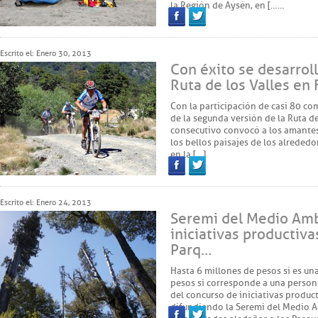
la Región de Aysén, en [……
Facebook
Twitter
Escrito el: Enero 30, 2013
Con éxito se desarrol
Ruta de los Valles en
Con la participación de casi 80 co
de la segunda versión de la Ruta d
consecutivo convocó a los amante
los bellos paisajes de los alreded
en la […]
Facebook
Twitter
Escrito el: Enero 24, 2013
Seremi del Medio Amb
iniciativas productiv
Parq…
Hasta 6 millones de pesos si es una
pesos si corresponde a una person
del concurso de iniciativas produc
difundiendo la Seremi del Medio A