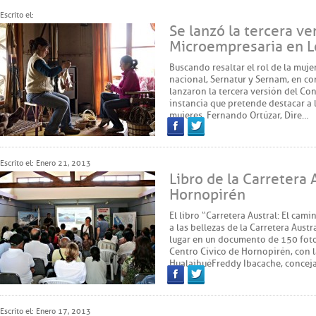
Escrito el:
Se lanzó la tercera v
Microempresaria en L
Buscando resaltar el rol de la mujer 
nacional, Sernatur y Sernam, en c
lanzaron la tercera versión del Co
instancia que pretende destacar a 
mujeres. Fernando Ortúzar, Dire…
Facebook
Twitter
Escrito el: Enero 21, 2013
Libro de la Carretera 
Hornopirén
El libro “Carretera Austral: El cam
a las bellezas de la Carretera Aust
lugar en un documento de 150 fotog
Centro Cívico de Hornopirén, con l
Hualaihué Freddy Ibacache, concej
Facebook
Twitter
Escrito el: Enero 17, 2013