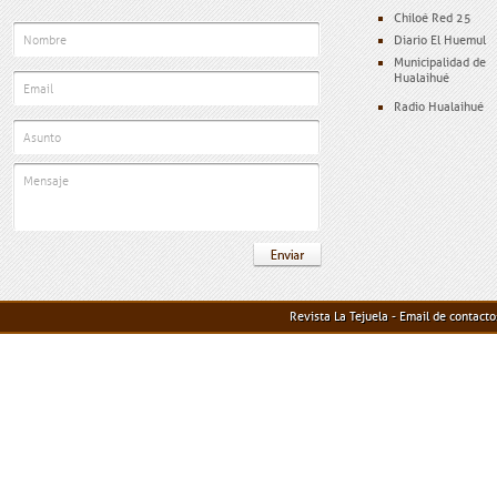
Chiloé Red 25
Diario El Huemul
Municipalidad de
Hualaihué
Radio Hualaihué
Revista La Tejuela - Email de contact