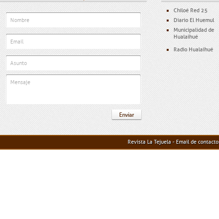
Chiloé Red 25
Diario El Huemul
Municipalidad de
Hualaihué
Radio Hualaihué
Revista La Tejuela - Email de contact