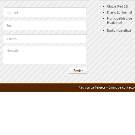
Chiloé Red 25
Diario El Huemul
Municipalidad de
Hualaihué
Radio Hualaihué
Revista La Tejuela - Email de contact